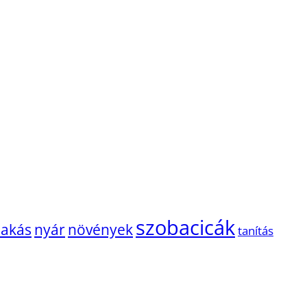
szobacicák
lakás
nyár
növények
tanítás