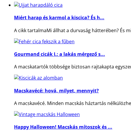
Miért harap és karmol a kiscica? És h...
A cikk tartalmaMi állhat a durvaság hátterében? És mit
Gourmand cicák I.: a lakás mérgező s...
A macskatartók többsége biztosan rajtakapta egyszer-
Macskavécé: hová, milyet, mennyit?
A macskavécé. Minden macskás háztartás nélkülözhete
Happy Halloween! Macskás mítoszok és ...