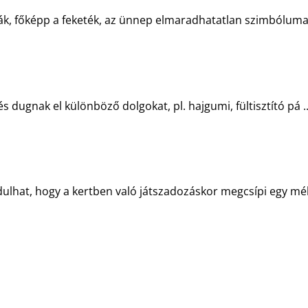
k, főképp a feketék, az ünnep elmaradhatatlan szimbólumai
s dugnak el különböző dolgokat, pl. hajgumi, fültisztító pá ..
ulhat, hogy a kertben való játszadozáskor megcsípi egy méh