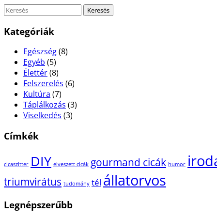
Kategóriák
Egészség
(8)
Egyéb
(5)
Élettér
(8)
Felszerelés
(6)
Kultúra
(7)
Táplálkozás
(3)
Viselkedés
(3)
Címkék
irod
DIY
gourmand cicák
cicaszitter
elveszett cicák
humor
állatorvos
triumvirátus
tél
tudomány
Legnépszerűbb