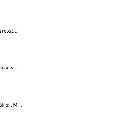
ressz ...
saival ...
kal. M ...