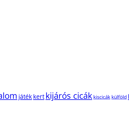
alom
kijárós cicák
játék
kert
kiscicák
külföld