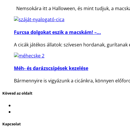
Nemsokára itt a Halloween, és mint tudjuk, a macská
Furcsa dolgokat eszik a macskám! –...
A cicák játékos állatok: szívesen hordanak, gurítanak é
Méh- és darázscsípések kezelése
Bármennyire is vigyázunk a cicánkra, könnyen előford
Kövesd az oldalt
Kapcsolat