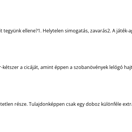
 tegyünk ellene?1. Helytelen simogatás, zavarás2. A játék-ag
kétszer a cicáját, amint éppen a szobanövények lelógó hajtá
tlen része. Tulajdonképpen csak egy doboz különféle extrák