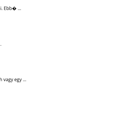
. Ebb� ...
.
 vagy egy ...