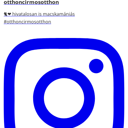
otthoncirmosotthon
🐈❤ hivatalosan is macskamániás
#otthoncirmosotthon