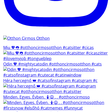
Miu 💖👅 #otthoncirmosotthon #catsitter #cicas
Odin 💖 #mightycatodin #otthoncirmosotthon #cats
Héra hercegnő 👑 #catsofinstagram #catsgram #c
Minden. Egyes. Évben. 🤷😅 . . #otthoncirmoso