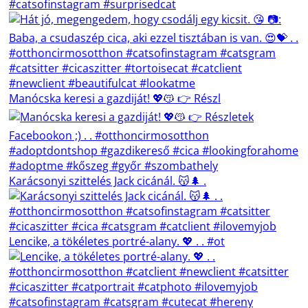
Manócska keresi a gazdiját! 💖😽 👉 Részl
Karácsonyi szittelés Jack cicánál. 😽🌲 .
Lencike, a tökéletes portré-alany. 💖 . . #ot