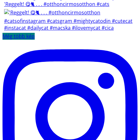
'Reggelt! 😋🐈 . . . #otthoncirmosotthon #cats
Még több kép