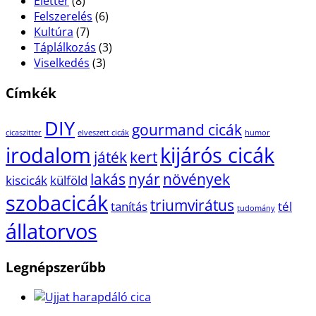
Élettér
(8)
Felszerelés
(6)
Kultúra
(7)
Táplálkozás
(3)
Viselkedés
(3)
Címkék
DIY
gourmand cicák
cicaszitter
elveszett cicák
humor
irodalom
kijárós cicák
játék
kert
lakás
nyár
növények
kiscicák
külföld
szobacicák
triumvirátus
tanítás
tél
tudomány
állatorvos
Legnépszerűbb