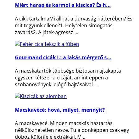
Miért harap és karmol a kiscica? És h...
A cikk tartalmaMi állhat a durvaság hátterében? És
mit tegyünk ellene?1. Helytelen simogatás,
zavarás2. A játék-agressz ...
Gourmand cicák I.: a lakás mérgező s...
A macskatartók többsége biztosan rajtakapta
egyszer-kétszer a cicáját, amint éppen a
szobanövények lelógó hajtásaival ...
Macskavécé: hová, milyet, mennyit?
A macskavécé. Minden macskás háztartás
nélkülözhetetlen része. Tulajdonképpen csak egy
doboz különféle extrákkal. M ...