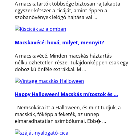
A macskatartók többsége biztosan rajtakapta
egyszer-kétszer a cicáját, amint éppen a
szobanövények lelógó hajtásaival ...
Macskavécé: hová, milyet, mennyit?
A macskavécé. Minden macskás háztartás
nélkülözhetetlen része. Tulajdonképpen csak egy
doboz különféle extrákkal. M ...
Happy Halloween! Macskás mítoszok és ...
Nemsokára itt a Halloween, és mint tudjuk, a
macskák, főképp a feketék, az ünnep
elmaradhatatlan szimbólumai. Ebb� ...