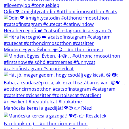
Odin 💖 #mightycatodin #otthoncirmosotthon #cats
Héra hercegnő 👑 #catsofinstagram #catsgram #c
Minden. Egyes. Évben. 🤷😅 . . #otthoncirmoso
Manócska keresi a gazdiját! 💖😽 👉 Részl