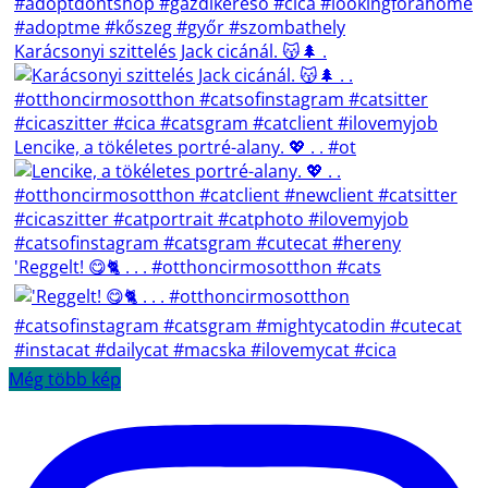
Karácsonyi szittelés Jack cicánál. 😽🌲 .
Lencike, a tökéletes portré-alany. 💖 . . #ot
'Reggelt! 😋🐈 . . . #otthoncirmosotthon #cats
Még több kép