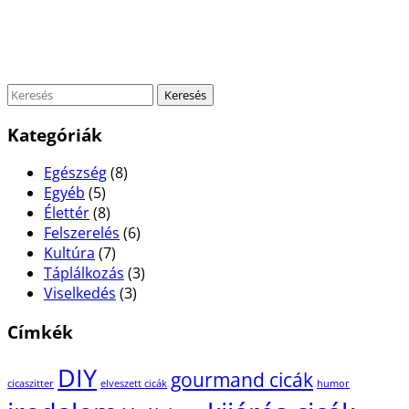
Kategóriák
Egészség
(8)
Egyéb
(5)
Élettér
(8)
Felszerelés
(6)
Kultúra
(7)
Táplálkozás
(3)
Viselkedés
(3)
Címkék
DIY
gourmand cicák
cicaszitter
elveszett cicák
humor