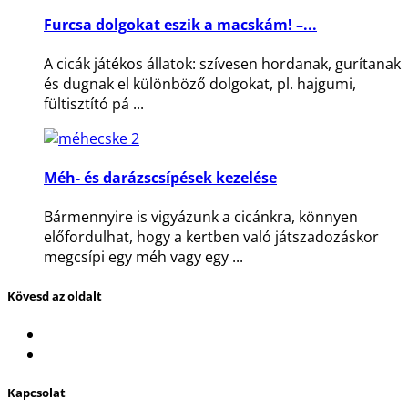
Furcsa dolgokat eszik a macskám! –...
A cicák játékos állatok: szívesen hordanak, gurítanak
és dugnak el különböző dolgokat, pl. hajgumi,
fültisztító pá ...
Méh- és darázscsípések kezelése
Bármennyire is vigyázunk a cicánkra, könnyen
előfordulhat, hogy a kertben való játszadozáskor
megcsípi egy méh vagy egy ...
Kövesd az oldalt
Kapcsolat