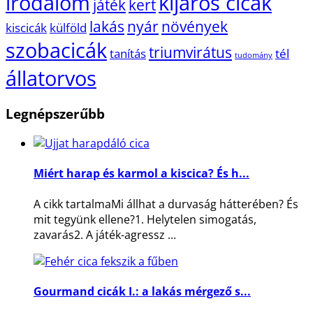
irodalom
kijárós cicák
játék
kert
lakás
nyár
növények
kiscicák
külföld
szobacicák
triumvirátus
tanítás
tél
tudomány
állatorvos
Legnépszerűbb
Miért harap és karmol a kiscica? És h...
A cikk tartalmaMi állhat a durvaság hátterében? És
mit tegyünk ellene?1. Helytelen simogatás,
zavarás2. A játék-agressz ...
Gourmand cicák I.: a lakás mérgező s...