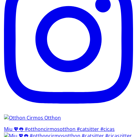
Miu 💖👅 #otthoncirmosotthon #catsitter #cicas